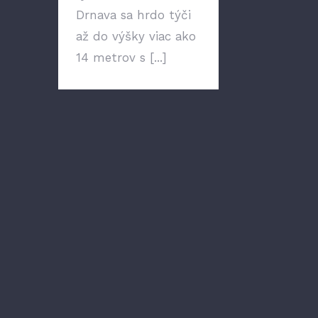
Drnava sa hrdo týči
až do výšky viac ako
14 metrov s [...]