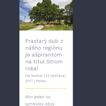
Prastarý dub z nášho
regiónu je ašpirantom
na titul Strom roka!
Prastarý dub z
nášho regiónu
je ašpirantom
na titul Strom
roka!
Od
kuchar
|
13 októbra,
2017
|
News
Ako jeden zo
symbolov obce