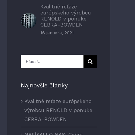
Kvalitné reťaze
európskeho výrobcu
RENOLD v ponuke
CEBRA-BOWDEN
16 januára, 2021
Hľadať:
Najnovšie články
Kvalitné reťaze európskeho
výrobcu RENOLD v ponuke
CEBRA-BOWDEN
NAPÍSALI O NÁS: Cebra-