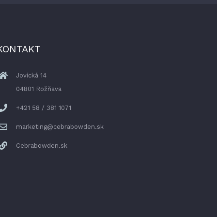
KONTAKT
Jovická 14
04801 Rožňava
+421 58 / 381 1071
marketing@cebrabowden.sk
Cebrabowden.sk