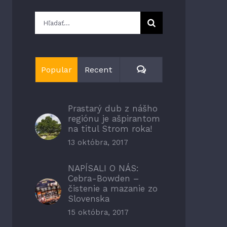
Hľadať:
Comments
Popular
Recent
Prastarý dub z nášho
regiónu je ašpirantom
na titul Strom roka!
13 októbra, 2017
NAPÍSALI O NÁS:
Cebra-Bowden –
čistenie a mazanie zo
Slovenska
15 októbra, 2017