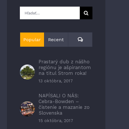
Hľadať:
Comments
Popular
Recent
Prastarý dub z nášho
regiónu je ašpirantom
na titul Strom roka!
13 októbra, 2017
NAPÍSALI O NÁS:
Cebra-Bowden –
čistenie a mazanie zo
Slovenska
15 októbra, 2017