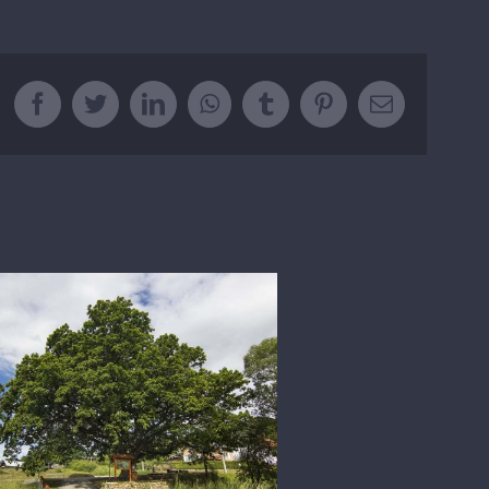
facebook
twitter
linkedin
whatsapp
tumblr
pinterest
Email