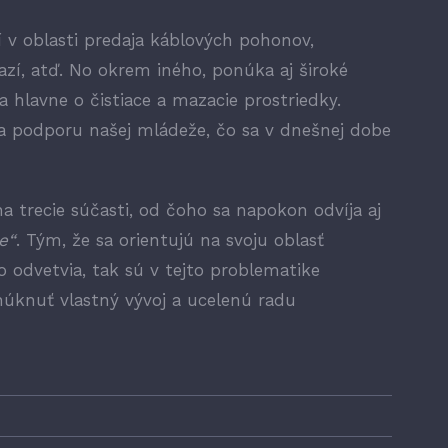
v oblasti predaja káblových pohonov,
zí, atď. No okrem iného, ponúka aj široké
 hlavne o čistiace a mazacie prostriedky.
 podporu našej mládeže, čo sa v dnešnej dobe
 trecie súčasti, od čoho sa napokon odvíja aj
e“
. Tým, že sa orientujú na svoju oblasť
o odvetvia, tak sú v tejto problematike
úknuť vlastný vývoj a ucelenú radu