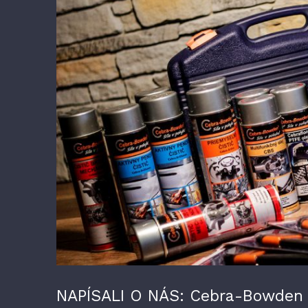
väčší
obrázok
NAPÍSALI O NÁS: Cebra-Bowden –