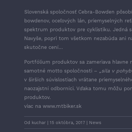
Slovenská spoločnosť Cebra-Bowden pôsobí 
bowdenov, oceľových lán, priemyselných reťa
spektrum produktov pre cyklistiku. Jedná sa
Navyše, popri tom všetkom nezabúda ani na
skutočne cení…
Portfólium produktov sa zameriava hlavne na
samotné motto spoločnosti –
„sila v pohyb
v širších súvislostiach vrátane priemyselnéh
naozajstní odborníci. Vďaka tomu môžu pon
produktov.
viac na
www.mtbiker.sk
Od
kuchar
|
15 októbra, 2017
|
News