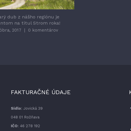
arý dub z nášho regiónu je
antom na titul Strom roka!
óbra, 2017
|
0 komentárov
FAKTURAČNÉ ÚDAJE
Sídlo
: Jovická 39
048 01 Rožňava
IČO
: 46 278 192