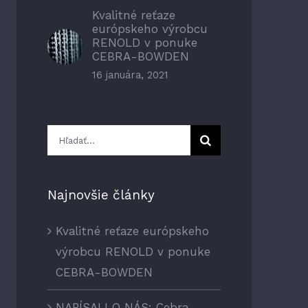
Kvalitné reťaze
európskeho výrobcu
RENOLD v ponuke
CEBRA-BOWDEN
16 januára, 2021
Hľadať:
Najnovšie články
Kvalitné reťaze európskeho
výrobcu RENOLD v ponuke
CEBRA-BOWDEN
NAPÍSALI O NÁS: Cebra-