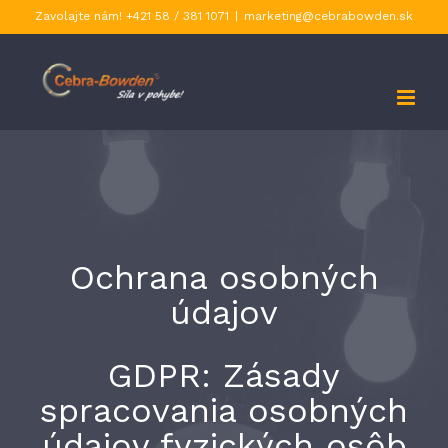
Skip
Zavolajte nám! +421 58 / 381 1071
|
marketing@cebrabowden.sk
to
content
Ochrana osobných
údajov
GDPR: Zásady
spracovania osobných
údajov fyzických osôb